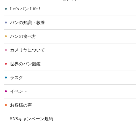
⚫︎
Let’s パン Life！
⚫︎
パンの知識・教養
⚫︎
パンの食べ方
⚫︎
カメリヤについて
⚫︎
世界のパン図鑑
⚫︎
ラスク
⚫︎
イベント
⚫︎
お客様の声
⚫︎
SNSキャンペーン規約