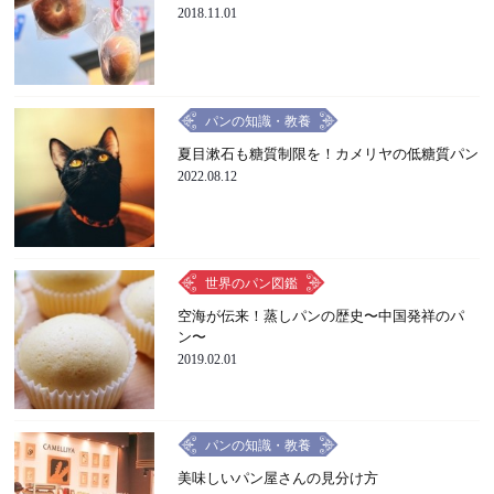
2018.11.01
パンの知識・教養
夏目漱石も糖質制限を！カメリヤの低糖質パン
2022.08.12
世界のパン図鑑
空海が伝来！蒸しパンの歴史〜中国発祥のパ
ン〜
2019.02.01
パンの知識・教養
美味しいパン屋さんの見分け方