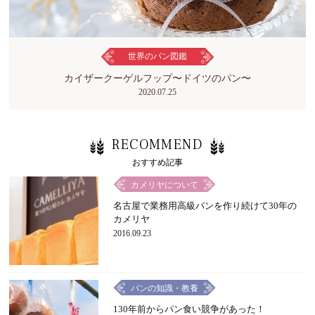
世界のパン図鑑
カイザークーゲルフップ〜ドイツのパン〜
2020.07.25
RECOMMEND
おすすめ記事
カメリヤについて
名古屋で業務用高級パンを作り続けて30年の
カメリヤ
2016.09.23
パンの知識・教養
130年前からパン食い競争があった！