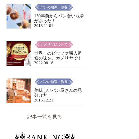
パンの知識・教養
130年前からパン食い競争
があった！
2018.11.01
カメリヤについて
世界一のピッツァ職人監
修の味を、カメリヤで！
2022.08.18
パンの知識・教養
美味しいパン屋さんの見
分け方
2016.12.21
記事一覧を見る
RANKING