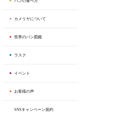
⚫︎
パンの食べ方
⚫︎
カメリヤについて
⚫︎
世界のパン図鑑
⚫︎
ラスク
⚫︎
イベント
⚫︎
お客様の声
⚫︎
SNSキャンペーン規約