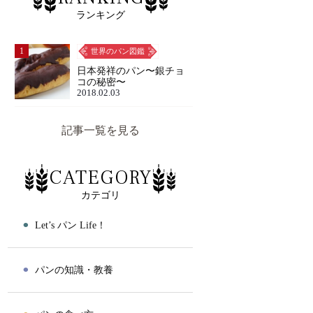
ランキング
1
世界のパン図鑑
日本発祥のパン〜銀チョ
コの秘密〜
2018.02.03
記事一覧を見る
CATEGORY
カテゴリ
⚫︎
Let’s パン Life！
⚫︎
パンの知識・教養