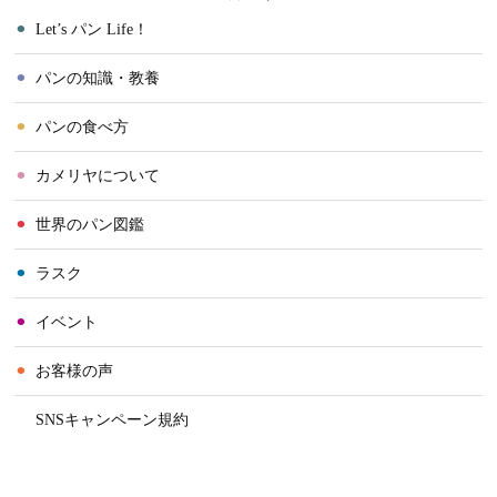
⚫︎
Let’s パン Life！
⚫︎
パンの知識・教養
⚫︎
パンの食べ方
⚫︎
カメリヤについて
⚫︎
世界のパン図鑑
⚫︎
ラスク
⚫︎
イベント
⚫︎
お客様の声
⚫︎
SNSキャンペーン規約