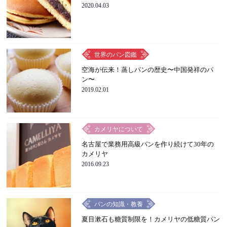
2020.04.03
世界のパン図鑑
空海が伝来！蒸しパンの歴史〜中国発祥のパ
ン〜
2019.02.01
カメリヤについて
名古屋で業務用高級パンを作り続けて30年の
カメリヤ
2016.09.23
パンの知識・教養
夏目漱石も糖質制限を！カメリヤの低糖質パン