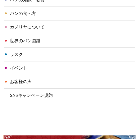
⚫︎
パンの食べ方
⚫︎
カメリヤについて
⚫︎
世界のパン図鑑
⚫︎
ラスク
⚫︎
イベント
⚫︎
お客様の声
⚫︎
SNSキャンペーン規約