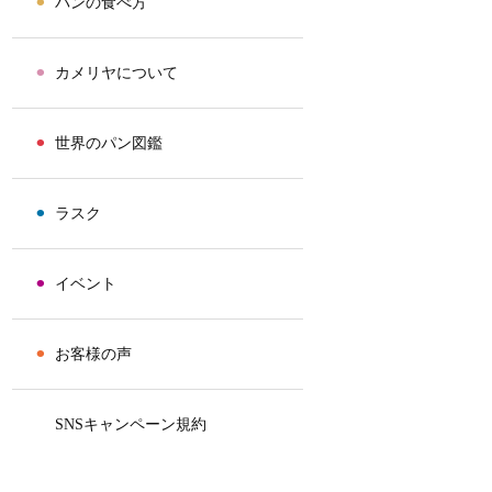
⚫︎
パンの食べ方
⚫︎
カメリヤについて
⚫︎
世界のパン図鑑
⚫︎
ラスク
⚫︎
イベント
⚫︎
お客様の声
⚫︎
SNSキャンペーン規約