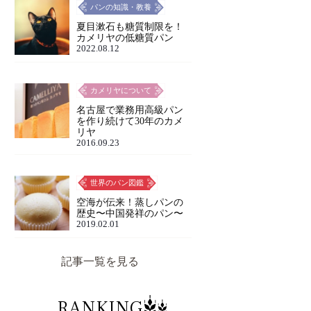
パンの知識・教養
夏目漱石も糖質制限を！
カメリヤの低糖質パン
2022.08.12
カメリヤについて
名古屋で業務用高級パン
を作り続けて30年のカメ
リヤ
2016.09.23
世界のパン図鑑
空海が伝来！蒸しパンの
歴史〜中国発祥のパン〜
2019.02.01
記事一覧を見る
RANKING