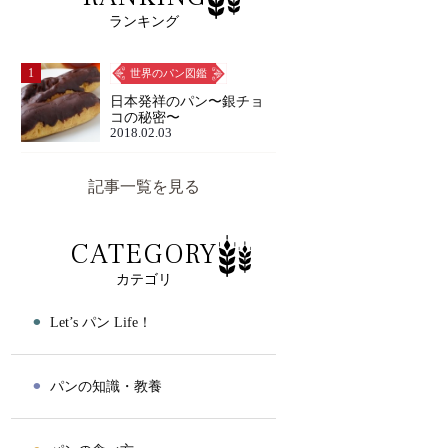
ランキング
1
世界のパン図鑑
日本発祥のパン〜銀チョ
コの秘密〜
2018.02.03
記事一覧を見る
CATEGORY
カテゴリ
⚫︎
Let’s パン Life！
⚫︎
パンの知識・教養