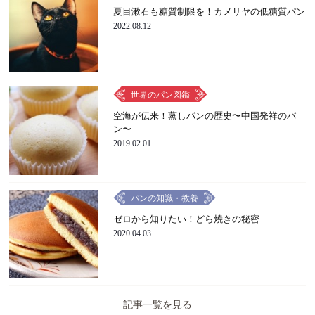
夏目漱石も糖質制限を！カメリヤの低糖質パン
2022.08.12
世界のパン図鑑
空海が伝来！蒸しパンの歴史〜中国発祥のパ
ン〜
2019.02.01
パンの知識・教養
ゼロから知りたい！どら焼きの秘密
2020.04.03
記事一覧を見る