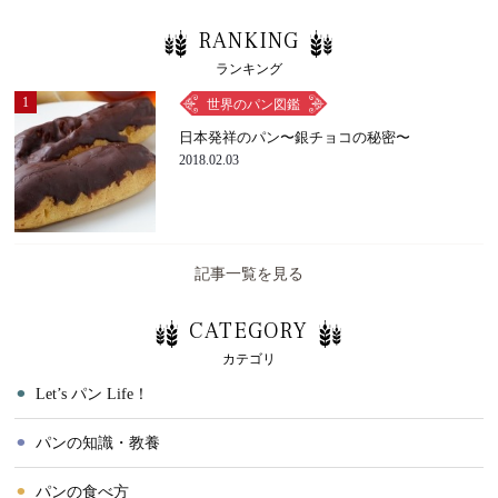
RANKING
ランキング
1
世界のパン図鑑
日本発祥のパン〜銀チョコの秘密〜
2018.02.03
記事一覧を見る
CATEGORY
カテゴリ
⚫︎
Let’s パン Life！
⚫︎
パンの知識・教養
⚫︎
パンの食べ方