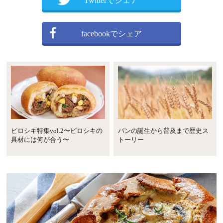
Twitterでシェア
facebookでシェア
ピロシキ特集vol.2〜ピロシキの
パンの誕生から普及まで歴史ス
具材には何が合う〜
トーリー