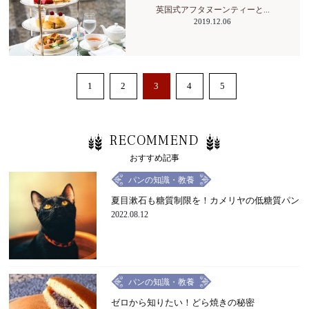
英国式アフタヌーンティーと...
2019.12.06
1
2
3
4
5
RECOMMEND
おすすめ記事
パンの知識・教養
夏目漱石も糖質制限を！カメリヤの低糖質パン
2022.08.12
パンの知識・教養
ゼロから知りたい！どら焼きの秘密