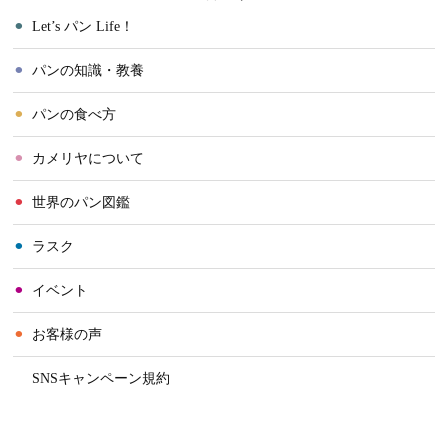
⚫︎
Let’s パン Life！
⚫︎
パンの知識・教養
⚫︎
パンの食べ方
⚫︎
カメリヤについて
⚫︎
世界のパン図鑑
⚫︎
ラスク
⚫︎
イベント
⚫︎
お客様の声
⚫︎
SNSキャンペーン規約