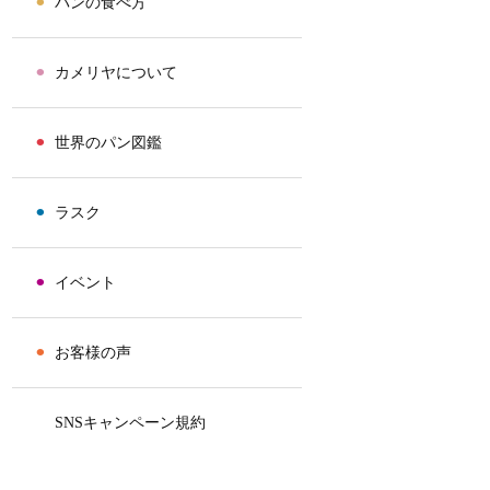
⚫︎
パンの食べ方
⚫︎
カメリヤについて
⚫︎
世界のパン図鑑
⚫︎
ラスク
⚫︎
イベント
⚫︎
お客様の声
⚫︎
SNSキャンペーン規約