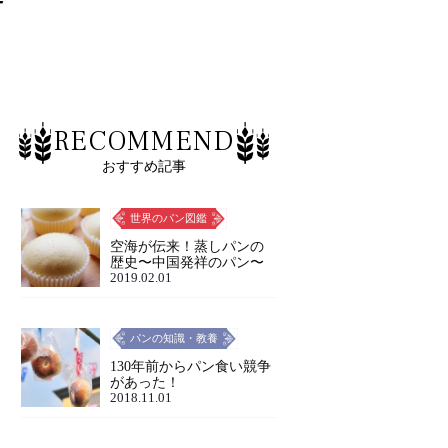
RECOMMEND
おすすめ記事
世界のパン図鑑
空海が伝来！蒸しパンの
歴史〜中国発祥のパン〜
2019.02.01
パンの知識・教養
130年前からパン食い競争
があった！
2018.11.01