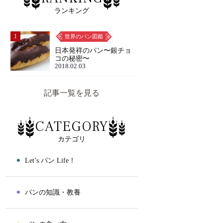
ランキング
1
世界のパン図鑑
日本発祥のパン〜銀チョ
コの秘密〜
2018.02.03
記事一覧を見る
CATEGORY
カテゴリ
⚫︎
Let’s パン Life！
⚫︎
パンの知識・教養