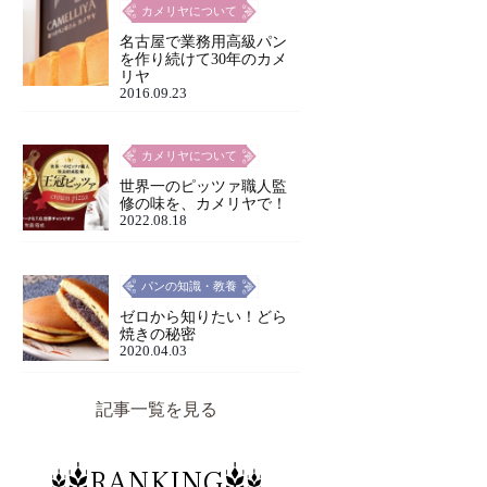
カメリヤについて
名古屋で業務用高級パン
を作り続けて30年のカメ
リヤ
2016.09.23
カメリヤについて
世界一のピッツァ職人監
修の味を、カメリヤで！
2022.08.18
パンの知識・教養
ゼロから知りたい！どら
焼きの秘密
2020.04.03
記事一覧を見る
RANKING