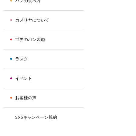
⚫︎
パンの食べ方
⚫︎
カメリヤについて
⚫︎
世界のパン図鑑
⚫︎
ラスク
⚫︎
イベント
⚫︎
お客様の声
⚫︎
SNSキャンペーン規約