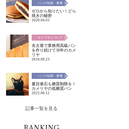
パンの知識・教養
ゼロから知りたい！どら
焼きの秘密
2020.04.03
カメリヤについて
名古屋で業務用高級パン
を作り続けて30年のカメ
リヤ
2016.09.23
パンの知識・教養
夏目漱石も糖質制限を！
カメリヤの低糖質パン
2022.08.12
記事一覧を見る
RANKING