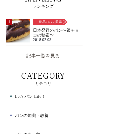
ランキング
1
世界のパン図鑑
日本発祥のパン〜銀チョ
コの秘密〜
2018.02.03
記事一覧を見る
CATEGORY
カテゴリ
⚫︎
Let’s パン Life！
⚫︎
パンの知識・教養