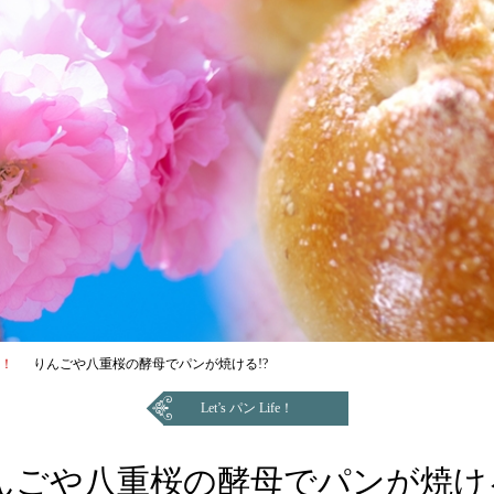
e！
りんごや八重桜の酵母でパンが焼ける!?
Let’s パン Life！
んごや八重桜の酵母でパンが焼ける