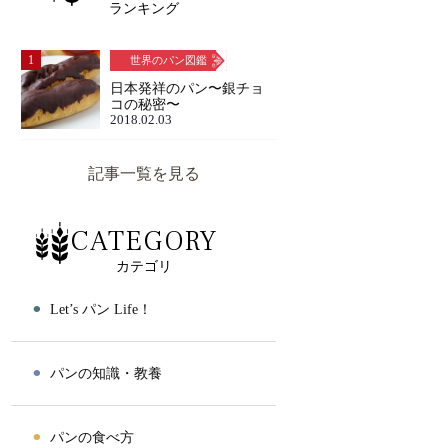
ランキング
1
世界のパン図鑑
日本発祥のパン〜銀チョ
コの秘密〜
2018.02.03
記事一覧を見る
CATEGORY
カテゴリ
⚫︎
Let’s パン Life！
⚫︎
パンの知識・教養
⚫︎
パンの食べ方