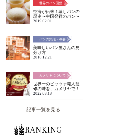
世界のパン図鑑
空海が伝来！蒸しパンの
歴史〜中国発祥のパン〜
2019.02.01
パンの知識・教養
美味しいパン屋さんの見
分け方
2016.12.21
カメリヤについて
世界一のピッツァ職人監
修の味を、カメリヤで！
2022.08.18
記事一覧を見る
RANKING