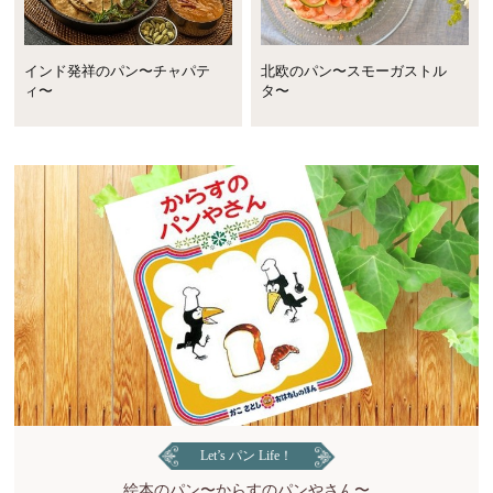
インド発祥のパン〜チャパテ
北欧のパン〜スモーガストル
ィ〜
タ〜
Let’s パン Life！
絵本のパン〜からすのパンやさん〜