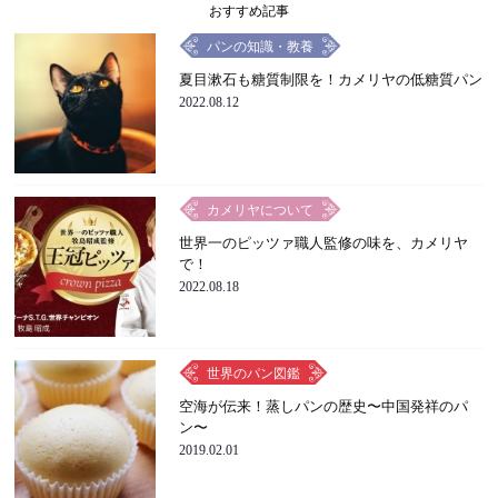
おすすめ記事
パンの知識・教養
夏目漱石も糖質制限を！カメリヤの低糖質パン
2022.08.12
カメリヤについて
世界一のピッツァ職人監修の味を、カメリヤ
で！
2022.08.18
世界のパン図鑑
空海が伝来！蒸しパンの歴史〜中国発祥のパ
ン〜
2019.02.01