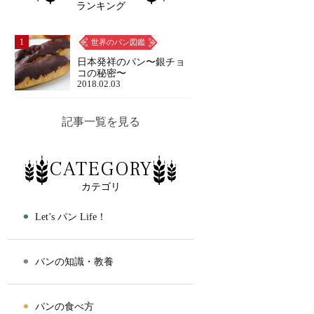
ランキング
1
世界のパン図鑑
日本発祥のパン〜銀チョ
コの秘密〜
2018.02.03
記事一覧を見る
CATEGORY
カテゴリ
⚫︎
Let’s パン Life！
⚫︎
パンの知識・教養
⚫︎
パンの食べ方