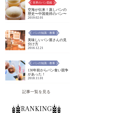
世界のパン図鑑
空海が伝来！蒸しパンの
歴史〜中国発祥のパン〜
2019.02.01
パンの知識・教養
美味しいパン屋さんの見
分け方
2016.12.21
パンの知識・教養
130年前からパン食い競争
があった！
2018.11.01
記事一覧を見る
RANKING