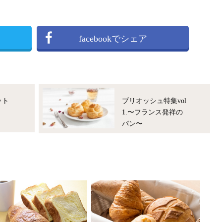
facebookでシェア
ット
ブリオッシュ特集vol
1.〜フランス発祥の
パン〜