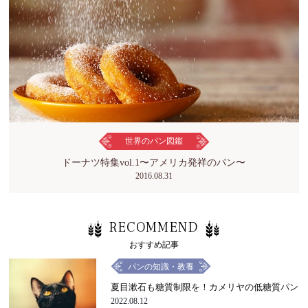
世界のパン図鑑
ドーナツ特集vol.1〜アメリカ発祥のパン〜
2016.08.31
RECOMMEND
おすすめ記事
パンの知識・教養
夏目漱石も糖質制限を！カメリヤの低糖質パン
2022.08.12