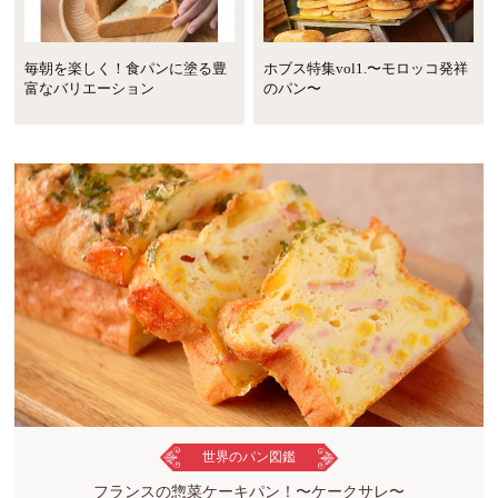
毎朝を楽しく！食パンに塗る豊
ホブス特集vol1.〜モロッコ発祥
富なバリエーション
のパン〜
世界のパン図鑑
フランスの惣菜ケーキパン！〜ケークサレ〜