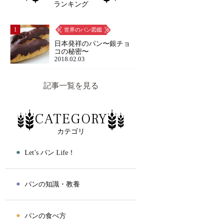
ランキング
1
世界のパン図鑑
日本発祥のパン〜銀チョ
コの秘密〜
2018.02.03
記事一覧を見る
CATEGORY
カテゴリ
⚫︎
Let’s パン Life！
⚫︎
パンの知識・教養
⚫︎
パンの食べ方