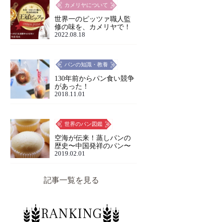
カメリヤについて
世界一のピッツァ職人監
修の味を、カメリヤで！
2022.08.18
パンの知識・教養
130年前からパン食い競争
があった！
2018.11.01
世界のパン図鑑
空海が伝来！蒸しパンの
歴史〜中国発祥のパン〜
2019.02.01
記事一覧を見る
RANKING