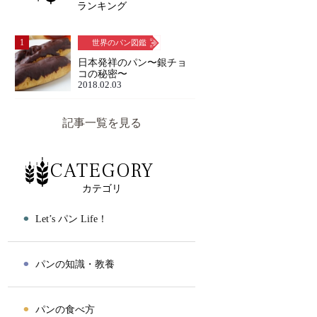
ランキング
1
世界のパン図鑑
日本発祥のパン〜銀チョ
コの秘密〜
2018.02.03
記事一覧を見る
CATEGORY
カテゴリ
⚫︎
Let’s パン Life！
⚫︎
パンの知識・教養
⚫︎
パンの食べ方