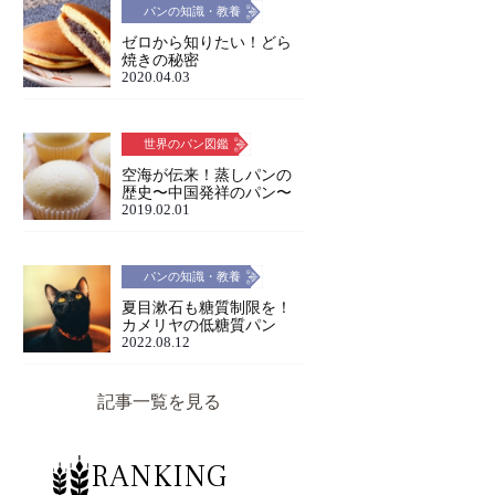
パンの知識・教養
ゼロから知りたい！どら
焼きの秘密
2020.04.03
世界のパン図鑑
空海が伝来！蒸しパンの
歴史〜中国発祥のパン〜
2019.02.01
パンの知識・教養
夏目漱石も糖質制限を！
カメリヤの低糖質パン
2022.08.12
記事一覧を見る
RANKING