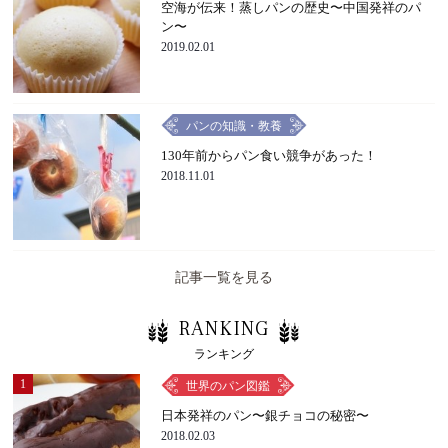
空海が伝来！蒸しパンの歴史〜中国発祥のパ
ン〜
2019.02.01
パンの知識・教養
130年前からパン食い競争があった！
2018.11.01
記事一覧を見る
RANKING
ランキング
1
世界のパン図鑑
日本発祥のパン〜銀チョコの秘密〜
2018.02.03