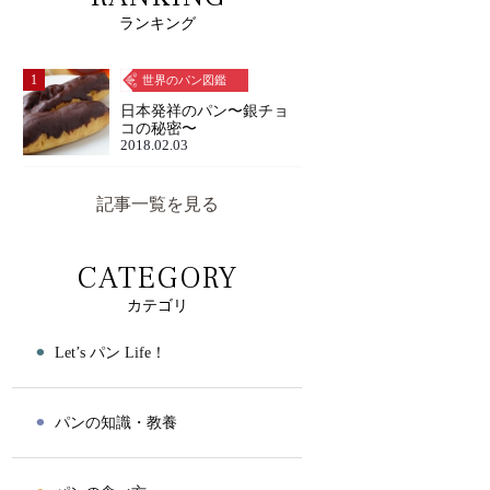
ランキング
1
世界のパン図鑑
日本発祥のパン〜銀チョ
コの秘密〜
2018.02.03
記事一覧を見る
CATEGORY
カテゴリ
⚫︎
Let’s パン Life！
⚫︎
パンの知識・教養