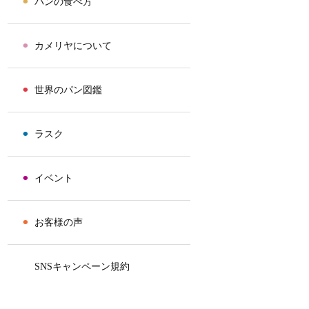
⚫︎
パンの食べ方
⚫︎
カメリヤについて
⚫︎
世界のパン図鑑
⚫︎
ラスク
⚫︎
イベント
⚫︎
お客様の声
⚫︎
SNSキャンペーン規約