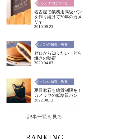
カメリヤについて
名古屋で業務用高級パン
を作り続けて30年のカメ
リヤ
2016.09.23
パンの知識・教養
ゼロから知りたい！どら
焼きの秘密
2020.04.03
パンの知識・教養
夏目漱石も糖質制限を！
カメリヤの低糖質パン
2022.08.12
記事一覧を見る
RANKING