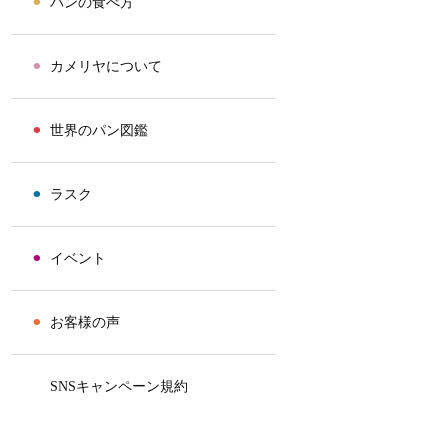
⚫︎
パンの食べ方
⚫︎
カメリヤについて
⚫︎
世界のパン図鑑
⚫︎
ラスク
⚫︎
イベント
⚫︎
お客様の声
⚫︎
SNSキャンペーン規約