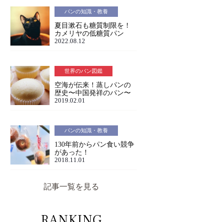
パンの知識・教養
夏目漱石も糖質制限を！
カメリヤの低糖質パン
2022.08.12
世界のパン図鑑
空海が伝来！蒸しパンの
歴史〜中国発祥のパン〜
2019.02.01
パンの知識・教養
130年前からパン食い競争
があった！
2018.11.01
記事一覧を見る
RANKING