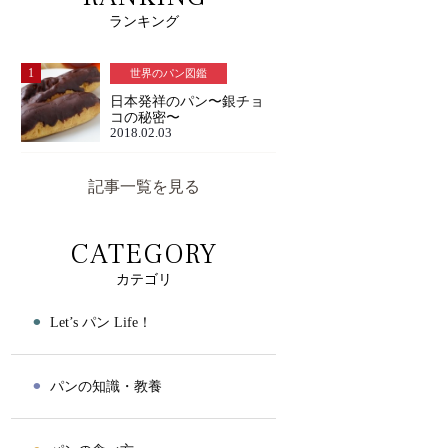
ランキング
1
世界のパン図鑑
日本発祥のパン〜銀チョ
コの秘密〜
2018.02.03
記事一覧を見る
CATEGORY
カテゴリ
⚫︎
Let’s パン Life！
⚫︎
パンの知識・教養