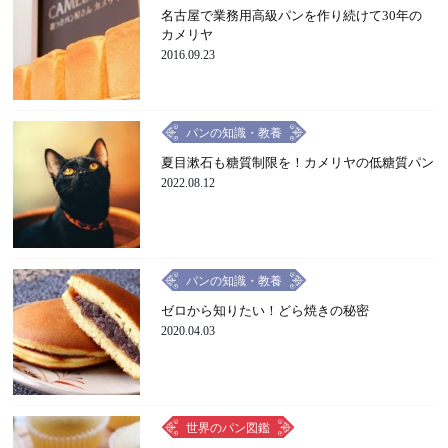
名古屋で業務用高級パンを作り続けて30年の
カメリヤ
2016.09.23
パンの知識・教養
夏目漱石も糖質制限を！カメリヤの低糖質パン
2022.08.12
パンの知識・教養
ゼロから知りたい！どら焼きの秘密
2020.04.03
世界のパン図鑑