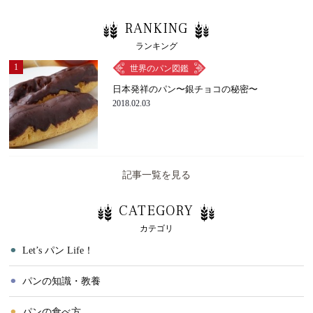
RANKING
ランキング
1
世界のパン図鑑
日本発祥のパン〜銀チョコの秘密〜
2018.02.03
記事一覧を見る
CATEGORY
カテゴリ
⚫︎
Let’s パン Life！
⚫︎
パンの知識・教養
⚫︎
パンの食べ方