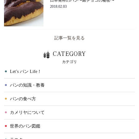
日本発祥のパン〜銀チョコの秘密〜
2018.02.03
記事一覧を見る
CATEGORY
カテゴリ
⚫︎
Let’s パン Life！
⚫︎
パンの知識・教養
⚫︎
パンの食べ方
⚫︎
カメリヤについて
⚫︎
世界のパン図鑑