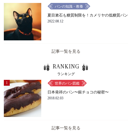
パンの知識・教養
夏目漱石も糖質制限を！カメリヤの低糖質パン
2022.08.12
記事一覧を見る
RANKING
ランキング
1
世界のパン図鑑
日本発祥のパン〜銀チョコの秘密〜
2018.02.03
記事一覧を見る