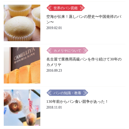
世界のパン図鑑
空海が伝来！蒸しパンの歴史〜中国発祥のパ
ン〜
2019.02.01
カメリヤについて
名古屋で業務用高級パンを作り続けて30年の
カメリヤ
2016.09.23
パンの知識・教養
130年前からパン食い競争があった！
2018.11.01