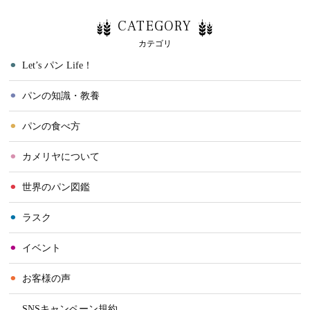
CATEGORY
カテゴリ
⚫︎
Let’s パン Life！
⚫︎
パンの知識・教養
⚫︎
パンの食べ方
⚫︎
カメリヤについて
⚫︎
世界のパン図鑑
⚫︎
ラスク
⚫︎
イベント
⚫︎
お客様の声
⚫︎
SNSキャンペーン規約