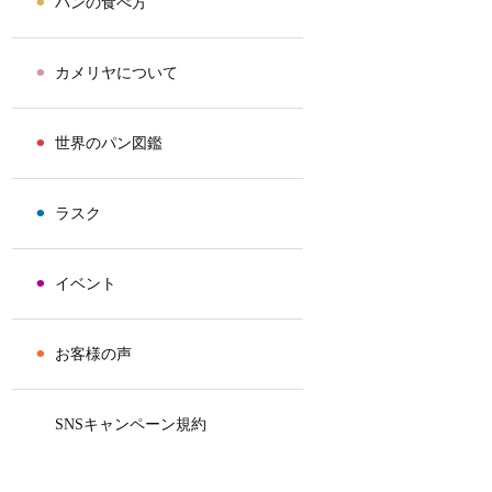
⚫︎
パンの食べ方
⚫︎
カメリヤについて
⚫︎
世界のパン図鑑
⚫︎
ラスク
⚫︎
イベント
⚫︎
お客様の声
⚫︎
SNSキャンペーン規約