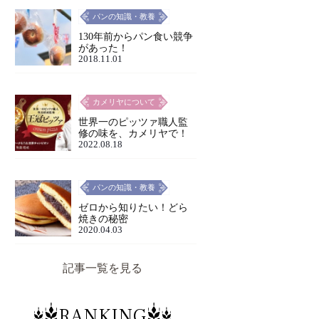
パンの知識・教養
130年前からパン食い競争
があった！
2018.11.01
カメリヤについて
世界一のピッツァ職人監
修の味を、カメリヤで！
2022.08.18
パンの知識・教養
ゼロから知りたい！どら
焼きの秘密
2020.04.03
記事一覧を見る
RANKING