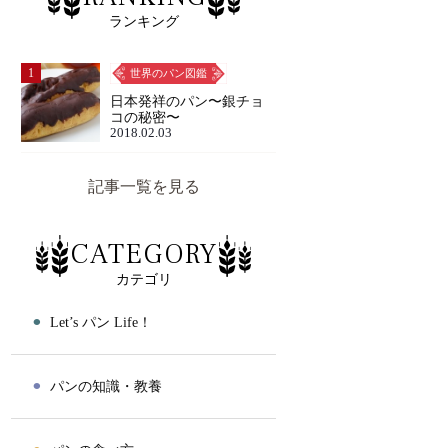
ランキング
1
世界のパン図鑑
日本発祥のパン〜銀チョ
コの秘密〜
2018.02.03
記事一覧を見る
CATEGORY
カテゴリ
⚫︎
Let’s パン Life！
⚫︎
パンの知識・教養