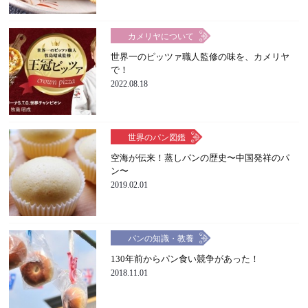
カメリヤについて
世界一のピッツァ職人監修の味を、カメリヤ
で！
2022.08.18
世界のパン図鑑
空海が伝来！蒸しパンの歴史〜中国発祥のパ
ン〜
2019.02.01
パンの知識・教養
130年前からパン食い競争があった！
2018.11.01