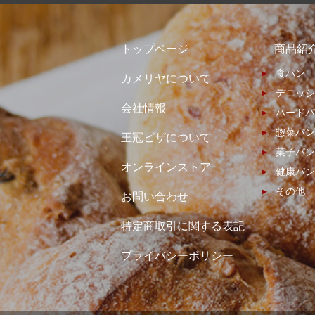
トップページ
商品紹
食パン
カメリヤについて
デニッシ
会社情報
ハードパ
惣菜パン
王冠ピザについて
菓子パン
オンラインストア
健康パン
その他
お問い合わせ
特定商取引に関する表記
プライバシーポリシー