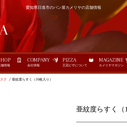
愛知県日進市のパン屋カメリヤの店舗情報
SHOP
COMPANY
PIZZA
MAGAZINE
店舗情報
会社情報
王冠ピザについて
カメリヤマガジン
スク
亜紋度らすく（16枚入り）
亜紋度らすく（