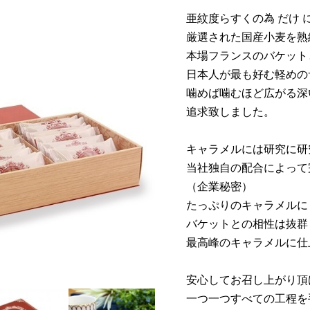
亜紋度らすくの為 だけ
厳選された国産小麦を熟
本場フランスのバケット
日本人が最も好む軽めの
噛めば噛むほど広がる深
追求致しました。
キャラメルには研究に研
当社独自の配合によって
（企業秘密）
たっぷりのキャラメルに
バケットとの相性は抜群
最高峰のキャラメルに仕
安心してお召し上がり頂
一つ一つすべての工程を