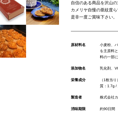
自信のある商品を沢山の
カメリヤ自慢の亜紋度ら
是非一度ご賞味下さい。
原材料名
小麦粉、
を主原料
料の一部
添加物名
乳化剤、V
栄養成分
（1枚当り）
質：1.7g 
製造者
株式会社
消味期限
約90日間