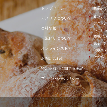
トップページ
商品紹
食パン
カメリヤについて
デニッシ
会社情報
ハードパ
惣菜パン
王冠ピザについて
菓子パン
オンラインストア
健康パン
その他
お問い合わせ
特定商取引に関する表記
プライバシーポリシー