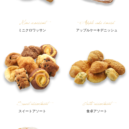
Mini croissant
Apple cake danish
ミニクロワッサン
アップルケーキデニッシュ
Sweet assortment
Table assortment
スイートアソート
食卓アソート