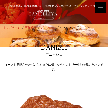
愛知県名古屋の業務用パン・卸専門の株式会社カメリヤのパンオショコラ
トップページ
商品紹介
デニッシュ
パンオショコラ
DANISH
デニッシュ
イースト発酵させたパン生地または様々なペイストリー生地を焼いたパンで
す。