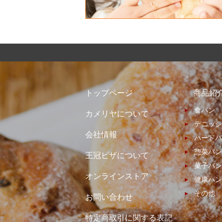
トップページ
商品紹
食パン
カメリヤについて
デニッシ
会社情報
ハードパ
惣菜パン
王冠ピザについて
菓子パン
オンラインストア
健康パン
その他
お問い合わせ
特定商取引に関する表記