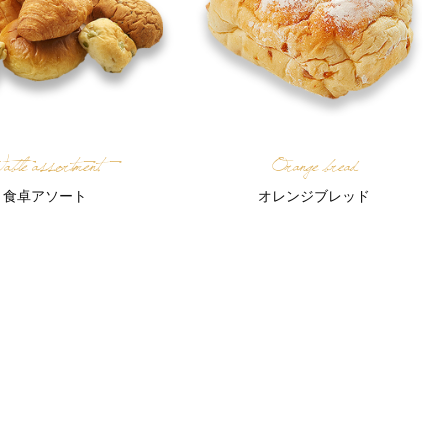
able assortment
Orange bread
食卓アソート
オレンジブレッド