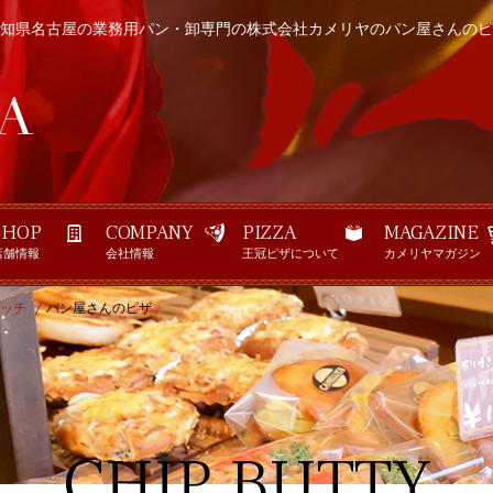
知県名古屋の業務用パン・卸専門の株式会社カメリヤのパン屋さんのピ
SHOP
COMPANY
PIZZA
MAGAZINE
店舗情報
会社情報
王冠ピザについて
カメリヤマガジン
ッチ
パン屋さんのピザ
CHIP BUTTY