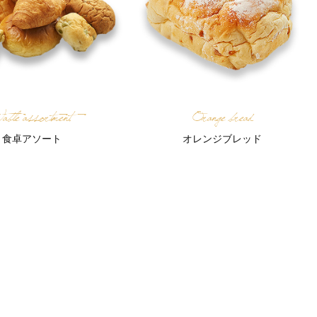
able assortment
Orange bread
食卓アソート
オレンジブレッド