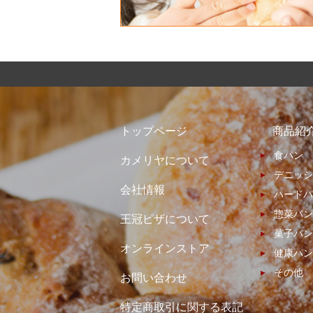
トップページ
商品紹
食パン
カメリヤについて
デニッシ
会社情報
ハードパ
惣菜パン
王冠ピザについて
菓子パン
オンラインストア
健康パン
その他
お問い合わせ
特定商取引に関する表記