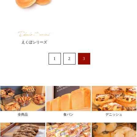
Ekubo Series
えくぼシリーズ
1
2
3
全商品
食パン
デニッシュ